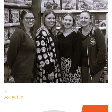
?
JouéClub