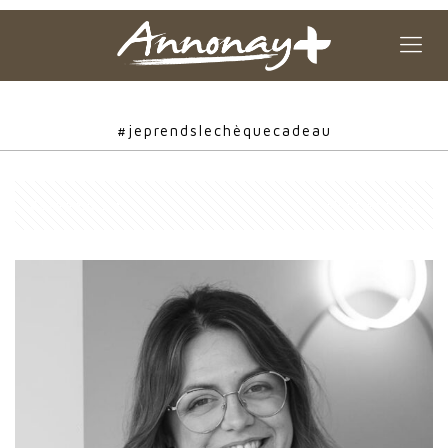
#jeprendslechèquecadeau
Catégories
Montrer tous