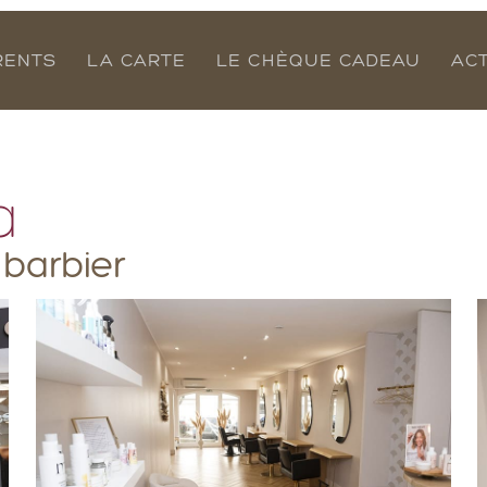
RENTS
LA CARTE
LE CHÈQUE CADEAU
AC
a
 barbier