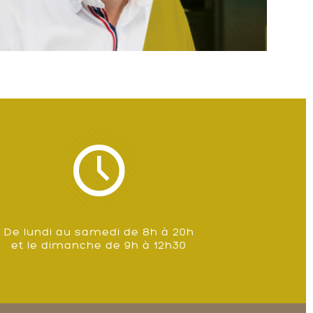
De lundi au samedi de 8h à 20h
et le dimanche de 9h à 12h30