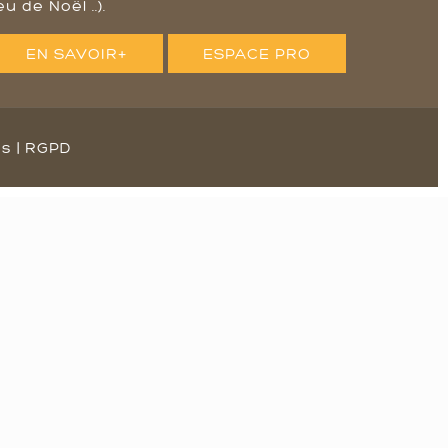
eu de Noël ..).
EN SAVOIR+
ESPACE PRO
es
|
RGPD