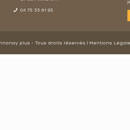
j
04 75 33 61 95
nnonay plus - Tous droits réservés |
Mentions Légal