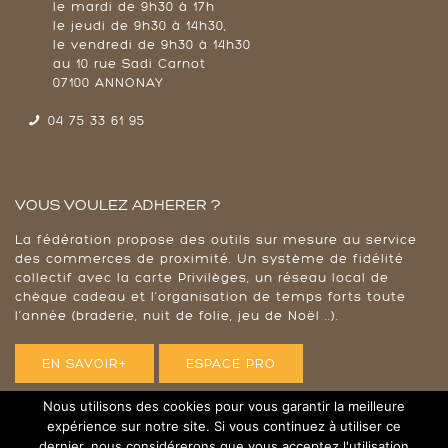
le mardi de 9h30 à 17h
le jeudi de 9h30 à 14h30,
le vendredi de 9h30 à 14h30
au 10 rue Sadi Carnot
07100 ANNONAY
04 75 33 61 95
VOUS VOULEZ ADHERER ?
La fédération propose des outils sur mesure au service
des commerces de proximité. Un système de fidélité
collectif avec la carte Privilèges, un réseau local de
chèque cadeau et l'organisation de temps forts toute
l’année (braderie, nuit de folie, jeu de Noël ..).
EN SAVOIR+
ESPACE PRO
Nous utilisons des cookies pour vous garantir la meilleure
expérience sur notre site. Si vous continuez à utiliser ce
dernier, nous considérerons que vous acceptez l'utilisation