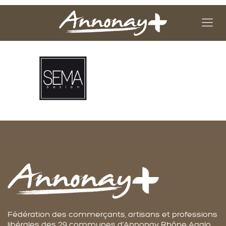
Fédération des commerçants, artisans et professions
libérales des 29 communes d'Annonay Rhône Agglo