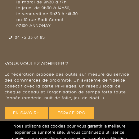
le mardi de 9h30 à 17h
le jeudi de 9h30 à 14h30,
le vendredi de 9h30 à 14h30
au 10 rue Sadi Carnot
07100 ANNONAY
04 75 33 61 95
VOUS VOULEZ ADHERER ?
La fédération propose des outils sur mesure au service
des commerces de proximité. Un système de fidélité
collectif avec la carte Privilèges, un réseau local de
chèque cadeau et l'organisation de temps forts toute
l’année (braderie, nuit de folie, jeu de Noël ..).
EN SAVOIR+
ESPACE PRO
Nous utilisons des cookies pour vous garantir la meilleure
expérience sur notre site. Si vous continuez à utiliser ce
dernier, nous considérerons que vous acceptez l'utilisation