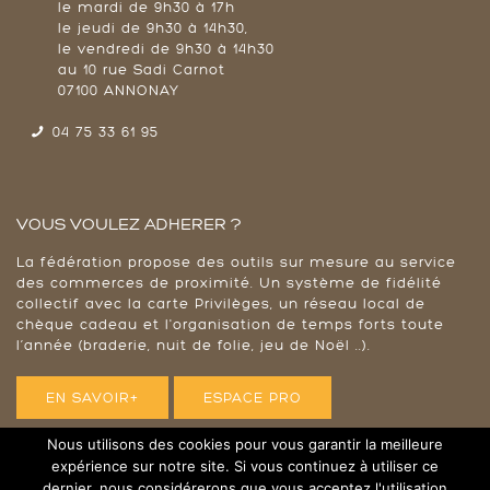
le mardi de 9h30 à 17h
le jeudi de 9h30 à 14h30,
le vendredi de 9h30 à 14h30
au 10 rue Sadi Carnot
07100 ANNONAY
04 75 33 61 95
VOUS VOULEZ ADHERER ?
La fédération propose des outils sur mesure au service
des commerces de proximité. Un système de fidélité
collectif avec la carte Privilèges, un réseau local de
chèque cadeau et l'organisation de temps forts toute
l’année (braderie, nuit de folie, jeu de Noël ..).
EN SAVOIR+
ESPACE PRO
Nous utilisons des cookies pour vous garantir la meilleure
expérience sur notre site. Si vous continuez à utiliser ce
dernier, nous considérerons que vous acceptez l'utilisation