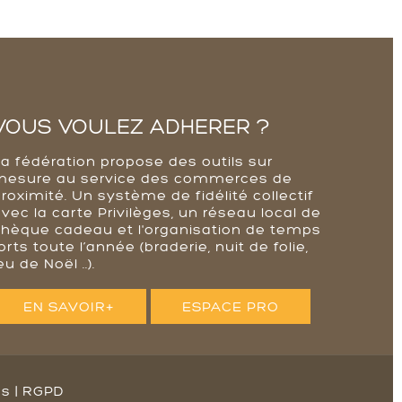
VOUS VOULEZ ADHERER ?
La fédération propose des outils sur
mesure au service des commerces de
roximité. Un système de fidélité collectif
vec la carte Privilèges, un réseau local de
chèque cadeau et l'organisation de temps
orts toute l’année (braderie, nuit de folie,
eu de Noël ..).
EN SAVOIR+
ESPACE PRO
es
|
RGPD