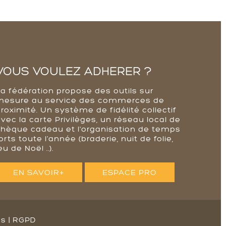
VOUS VOULEZ ADHERER ?
La fédération propose des outils sur
mesure au service des commerces de
roximité. Un système de fidélité collectif
vec la carte Privilèges, un réseau local de
chèque cadeau et l'organisation de temps
orts toute l’année (braderie, nuit de folie,
eu de Noël ..).
EN SAVOIR+
ESPACE PRO
es
|
RGPD