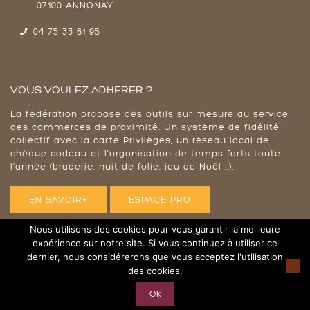
07100 ANNONAY
04 75 33 61 95
VOUS VOULEZ ADHERER ?
La fédération propose des outils sur mesure au service
des commerces de proximité. Un système de fidélité
collectif avec la carte Privilèges, un réseau local de
chèque cadeau et l'organisation de temps forts toute
l’année (braderie, nuit de folie, jeu de Noël ..).
EN SAVOIR+
ESPACE PRO
Nous utilisons des cookies pour vous garantir la meilleure
expérience sur notre site. Si vous continuez à utiliser ce
dernier, nous considérerons que vous acceptez l'utilisation
© 2023 Annonay plus - Tous droits réservés |
Mentions
des cookies.
Légales
|
RGPD
Ok