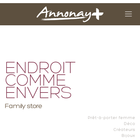
ENDROIT
COMME
ENVERS
Family store
Prêt-à-porter femme
Déco
Créateurs
Bijoux