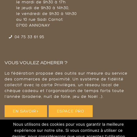
le mardi de 9h30 à 17h
le jeudi de 9h30 à 14h30,
le vendredi de 9h30 à 14h30
au 10 rue Sadi Carnot
07100 ANNONAY
04 75 33 61 95
VOUS VOULEZ ADHERER ?
La fédération propose des outils sur mesure au service
des commerces de proximité. Un système de fidélité
collectif avec la carte Privilèges, un réseau local de
chèque cadeau et l'organisation de temps forts toute
l’année (braderie, nuit de folie, jeu de Noël ..).
EN SAVOIR+
ESPACE PRO
Nous utilisons des cookies pour vous garantir la meilleure
expérience sur notre site. Si vous continuez à utiliser ce
dernier, nous considérerons que vous acceptez l'utilisation