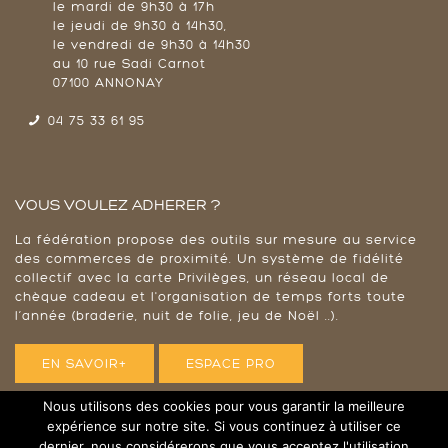
le mardi de 9h30 à 17h
le jeudi de 9h30 à 14h30,
le vendredi de 9h30 à 14h30
au 10 rue Sadi Carnot
07100 ANNONAY
04 75 33 61 95
VOUS VOULEZ ADHERER ?
La fédération propose des outils sur mesure au service
des commerces de proximité. Un système de fidélité
collectif avec la carte Privilèges, un réseau local de
chèque cadeau et l'organisation de temps forts toute
l’année (braderie, nuit de folie, jeu de Noël ..).
EN SAVOIR+
ESPACE PRO
Nous utilisons des cookies pour vous garantir la meilleure
expérience sur notre site. Si vous continuez à utiliser ce
dernier, nous considérerons que vous acceptez l'utilisation