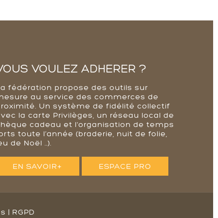
VOUS VOULEZ ADHERER ?
La fédération propose des outils sur
mesure au service des commerces de
roximité. Un système de fidélité collectif
vec la carte Privilèges, un réseau local de
chèque cadeau et l'organisation de temps
orts toute l’année (braderie, nuit de folie,
eu de Noël ..).
EN SAVOIR+
ESPACE PRO
es
|
RGPD