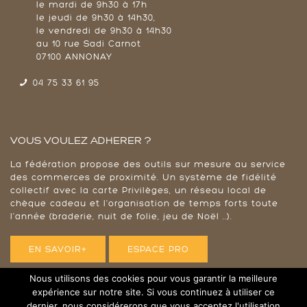
le mardi de 9h30 à 17h
le jeudi de 9h30 à 14h30,
le vendredi de 9h30 à 14h30
au 10 rue Sadi Carnot
07100 ANNONAY
04 75 33 61 95
VOUS VOULEZ ADHERER ?
La fédération propose des outils sur mesure au service
des commerces de proximité. Un système de fidélité
collectif avec la carte Privilèges, un réseau local de
chèque cadeau et l'organisation de temps forts toute
l’année (braderie, nuit de folie, jeu de Noël ..).
EN SAVOIR+
ESPACE PRO
Nous utilisons des cookies pour vous garantir la meilleure
expérience sur notre site. Si vous continuez à utiliser ce
dernier, nous considérerons que vous acceptez l'utilisation