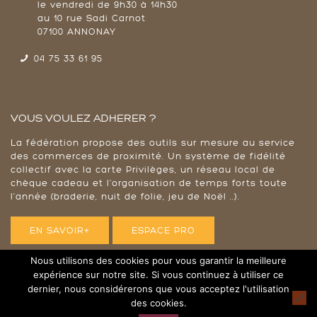
le vendredi de 9h30 à 14h30
au 10 rue Sadi Carnot
07100 ANNONAY
04 75 33 61 95
VOUS VOULEZ ADHERER ?
La fédération propose des outils sur mesure au service
des commerces de proximité. Un système de fidélité
collectif avec la carte Privilèges, un réseau local de
chèque cadeau et l'organisation de temps forts toute
l’année (braderie, nuit de folie, jeu de Noël ..).
EN SAVOIR+
ESPACE PRO
Nous utilisons des cookies pour vous garantir la meilleure
expérience sur notre site. Si vous continuez à utiliser ce
dernier, nous considérerons que vous acceptez l'utilisation
© 2023 Annonay plus - Tous droits réservés |
Mentions
des cookies.
Légales
|
RGPD