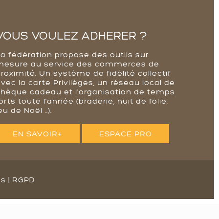
VOUS VOULEZ ADHERER ?
La fédération propose des outils sur
mesure au service des commerces de
roximité. Un système de fidélité collectif
vec la carte Privilèges, un réseau local de
chèque cadeau et l'organisation de temps
orts toute l’année (braderie, nuit de folie,
eu de Noël ..).
EN SAVOIR+
ESPACE PRO
es
|
RGPD