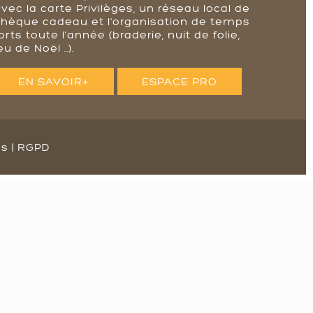
vec la carte Privilèges, un réseau local de
chèque cadeau et l'organisation de temps
orts toute l’année (braderie, nuit de folie,
eu de Noël ..).
EN SAVOIR+
ESPACE PRO
es
|
RGPD