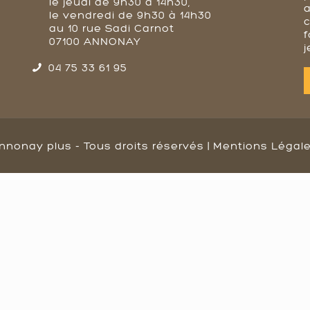
le jeudi de 9h30 à 14h30,
a
le vendredi de 9h30 à 14h30
au 10 rue Sadi Carnot
f
07100 ANNONAY
j
04 75 33 61 95
nnonay plus - Tous droits réservés |
Mentions Légal