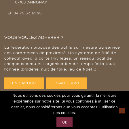
07100 ANNONAY
04 75 33 61 95
VOUS VOULEZ ADHERER ?
La fédération propose des outils sur mesure au service
des commerces de proximité. Un système de fidélité
collectif avec la carte Privilèges, un réseau local de
chèque cadeau et l'organisation de temps forts toute
l’année (braderie, nuit de folie, jeu de Noël ..).
EN SAVOIR+
ESPACE PRO
Nous utilisons des cookies pour vous garantir la meilleure
expérience sur notre site. Si vous continuez à utiliser ce
dernier, nous considérerons que vous acceptez l'utilisation
© 2023 Annonay plus - Tous droits réservés |
Mentions
des cookies.
Légales
|
RGPD
Ok